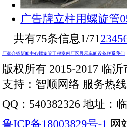
广告牌立柱用螺旋管0
共有75条信息
1/7
1
2
3
4
5
厂家介绍
新闻中心
螺旋管
工程案例
厂区展示
车间设备
联系我们
版权所有 2015-2017
支持：智顺网络 服务热线：1
QQ：540382326 地
鲁ICP备18003829号-1
网