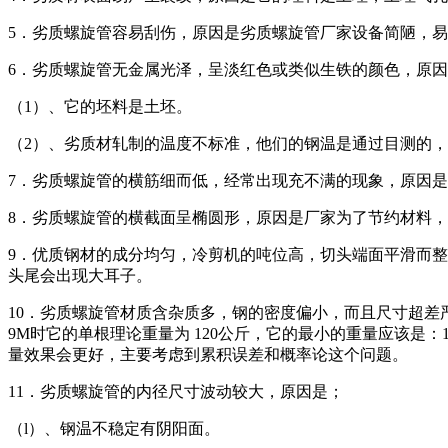
5．劣质螺旋管容易刮伤，原因是劣质螺旋管厂家设备简陋，
6．劣质螺旋管无金属光泽，呈淡红色或类似生铁的颜色，原
（1）、它的坯料是土坯。
（2）、劣质材轧制的温度不标准，他们的钢温是通过目测的
7．劣质螺旋管的横筋细而低，经常出现充不满的现象，原因
8．劣质螺旋管的横截面呈椭圆形，原因是厂家为了节约材料
9．优质钢材的成分均匀，冷剪机的吨位高，切头端面平滑而
头尾会出现大耳子。
10．劣质螺旋管材质含杂质多，钢的密度偏小，而且尺寸超差
9M时它的单根理论重量为 120公斤，它的最小的重量应该是：1
量效果会更好，主要考虑到累积误差和概率论这个问题。
11．劣质螺旋管的内径尺寸波动较大，原因是；
（l）、钢温不稳定有阴阳面。