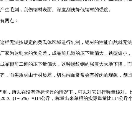
易产生毛刺，刮伤钢材表面。深度刮伤降低钢材的强度。
因有两点：
，这样无法按规定的奥氏体区域进行轧制，钢材的性能自然就无
是厂家为达到大的负公差，成品前几道的压下量偏大，铁型偏小
，成品辊前二道的压下量偏大，这种螺纹钢的强度大大地下降，
整齐，而劣质材由于材质差，切头端面常常会有掉肉的现象，即
严重，所以在没有游标卡尺的情况下，可以对它进行称量核对。比如
20 X（l－5%）=114公斤，称量出来单根的实际重量比11