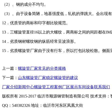
（2）、钢的成分不均匀。
（3）、由于设备简陋，地基强度低，轧机的弹跳大。会出现
12．优质管的商标和印字都比较规范。
13．三螺旋管直径16以上的大螺纹，两商标之间的间距都在IM
14．劣质钢材螺纹钢的纵筋经常呈波浪形。
15．劣质螺旋管厂家由于没有行车，所以打包比较松散。侧面
上一篇：
螺旋管厂家常见的分类规格
下一篇：
山东螺旋管厂家稳定螺旋管的建议
厂家介绍
新闻中心
螺旋管
工程案例
厂区展示
车间设备
联系我们
版权所有 2015-2017 临沂市顺源钢管制造有限公司 技术支持：智顺
QQ：540382326 地址：临沂市河东区凤凰大街